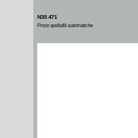
N35 471
Pinze spellafili automatiche