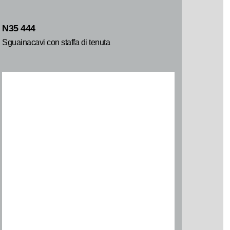
N35 444
Sguainacavi con staffa di tenuta