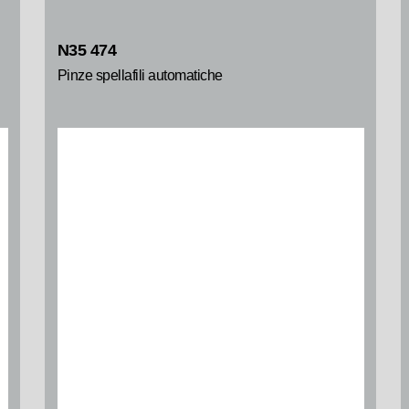
N35 474
Pinze spellafili automatiche