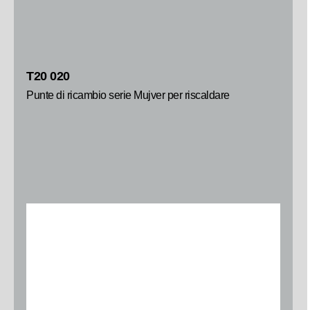
T20 020
Punte di ricambio serie Mujver per riscaldare